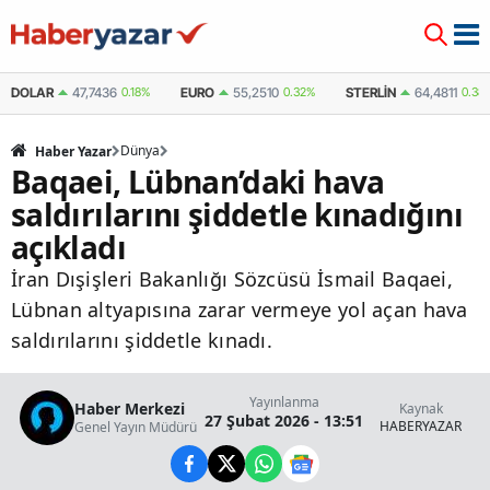
DOLAR
47,7436
0.18%
EURO
55,2510
0.32%
STERLIN
64,4811
0.38
Dünya
Haber Yazar
Baqaei, Lübnan’daki hava
saldırılarını şiddetle kınadığını
açıkladı
İran Dışişleri Bakanlığı Sözcüsü İsmail Baqaei,
Lübnan altyapısına zarar vermeye yol açan hava
saldırılarını şiddetle kınadı.
Yayınlanma
Haber Merkezi
Kaynak
27 Şubat 2026 - 13:51
HABERYAZAR
Genel Yayın Müdürü