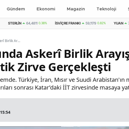
Gündem
Ekonomi
Magazin
Teknoloji
STERLIN
64,4811
0.38%
İSVIÇRE FRANKI
59,1179
0.82%
YUAN
İslam Dünyasında Askerî Birlik Arayışı: Bölgesel İttifak İçin Kritik Zirve Gerçekleşti
da Askerî Birlik Arayış
itik Zirve Gerçekleşti
de. Türkiye, İran, Mısır ve Suudi Arabistan'ın m
dırıları sonrası Katar’daki İİT zirvesinde masaya yatı
 15:54