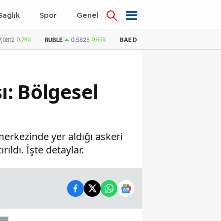
Sağlık
Spor
Genel
Dünya
7,0812
0.29%
RUBLE
0,5825
0.65%
BAE DIRHEMI
12,9992
0.21%
SU
ı: Bölgesel
erkezinde yer aldığı askeri
rıldı. İşte detaylar.