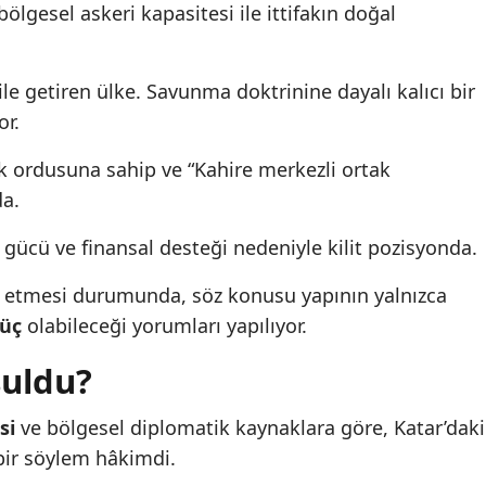
ölgesel askeri kapasitesi ile ittifakın doğal
le getiren ülke. Savunma doktrinine dayalı kalıcı bir
or.
k ordusuna sahip ve “Kahire merkezli ortak
da.
er gücü ve finansal desteği nedeniyle kilit pozisyonda.
et etmesi durumunda, söz konusu yapının yalnızca
güç
olabileceği yorumları yapılıyor.
şuldu?
si
ve bölgesel diplomatik kaynaklara göre, Katar’daki
 bir söylem hâkimdi.