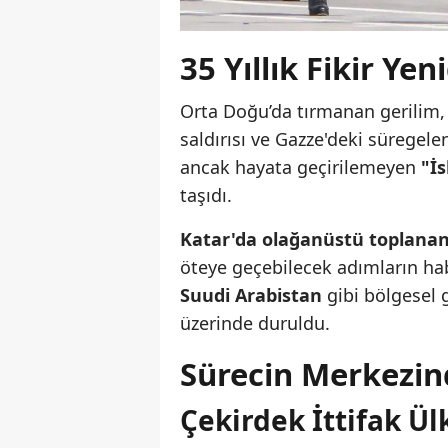
35 Yıllık Fikir Y
Orta Doğu’da tırmanan gerilim, 
saldırısı ve Gazze'deki süregel
ancak hayata geçirilemeyen
"İ
taşıdı.
Katar'da olağanüstü toplanan İs
öteye geçebilecek adımların habe
Suudi Arabistan
gibi bölgesel g
üzerinde duruldu.
Sürecin Merkezin
Çekirdek İttifak Ülk