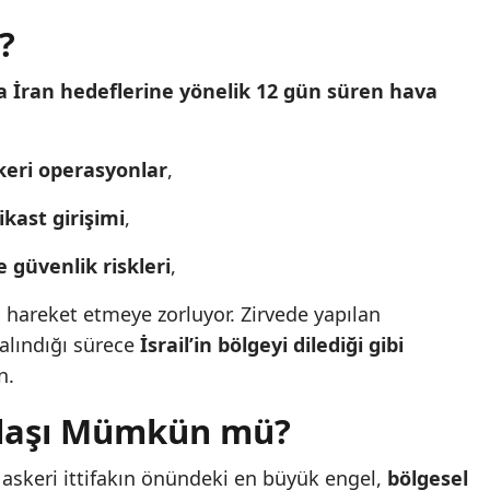
?
na İran hedeflerine yönelik 12 gün süren hava
skeri operasyonlar
,
kast girişimi
,
ve güvenlik riskleri
,
i hareket etmeye zorluyor. Zirvede yapılan
alındığı sürece
İsrail’in bölgeyi dilediği gibi
n.
Uzlaşı Mümkün mü?
r askeri ittifakın önündeki en büyük engel,
bölgesel