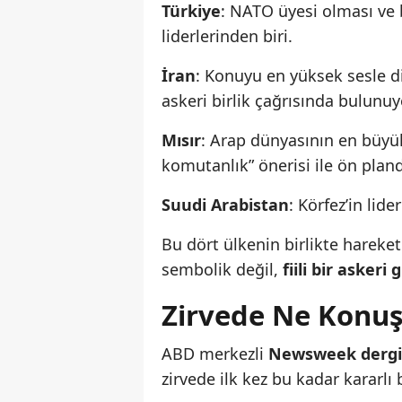
Türkiye
: NATO üyesi olması ve b
liderlerinden biri.
İran
: Konuyu en yüksek sesle di
askeri birlik çağrısında bulunuy
Mısır
: Arap dünyasının en büyü
komutanlık” önerisi ile ön plan
Suudi Arabistan
: Körfez’in lid
Bu dört ülkenin birlikte harek
sembolik değil,
fiili bir askeri 
Zirvede Ne Konu
ABD merkezli
Newsweek dergi
zirvede ilk kez bu kadar kararlı