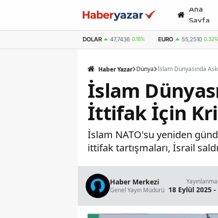
Ana
Sayfa
DOLAR
47,7436
0.18%
EURO
55,2510
0.32%
Dünya
Haber Yazar
İslam Dünyasın
İttifak İçin Kr
İslam NATO'su yeniden gündem
ittifak tartışmaları, İsrail sal
Haber Merkezi
Yayınlanma
18 Eylül 2025 -
Genel Yayın Müdürü