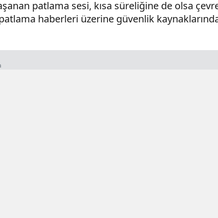
şanan patlama sesi, kısa süreliğine de olsa çevre
atlama haberleri üzerine güvenlik kaynaklarından
a
- 00:35