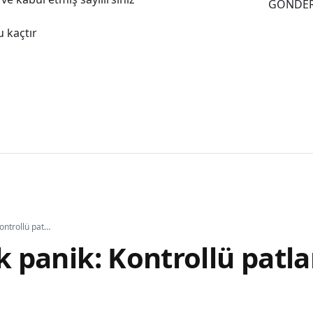
GÖNDE
 kaçtır
İsrail'de büyük panik: Kontrollü patlama paniğe yol açtı
ük panik: Kontrollü patl