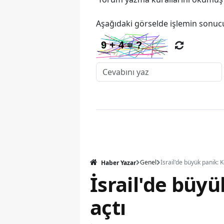
Aşağıdaki görselde işlemin sonucu
Genel
Haber Yazar
İsrail'de büy
açtı