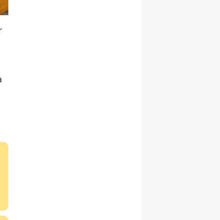
r
a
.