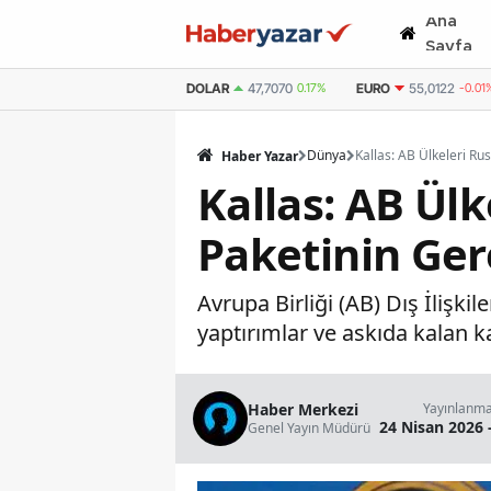
Ana
Sayfa
DOLAR
47,7070
0.17%
EURO
55,0122
-0.01
Dünya
Haber Yazar
Kallas: AB Ülk
Paketinin Ger
Avrupa Birliği (AB) Dış İlişki
yaptırımlar ve askıda kalan ka
Haber Merkezi
Yayınlanm
24 Nisan 2026 
Genel Yayın Müdürü