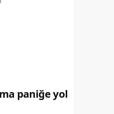
R
ama paniğe yol