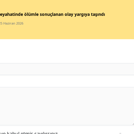
eyahatinde ölümle sonuçlanan olay yargıya taşındı
25 Haziran 2026
e kabul etmiş sayılırsınız