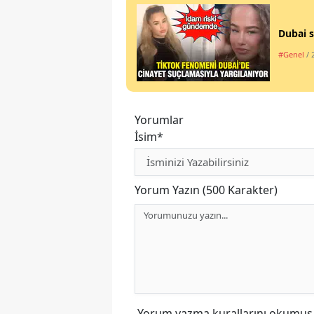
Dubai s
#Genel
/ 
Yorumlar
İsim*
Yorum Yazın (500 Karakter)
Yorum yazma kurallarını
okumuş v