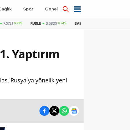
Sağlık
Spor
Genel
Dünya
7,0721
0.23%
RUBLE
0,5830
0.74%
BAE DIRHEMI
12,9946
0.21%
1. Yaptırım
llas, Rusya'ya yönelik yeni