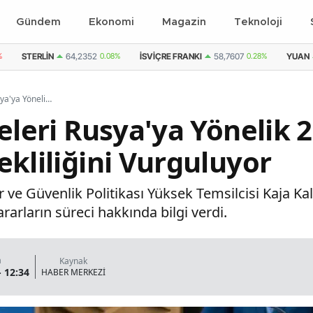
Gündem
Ekonomi
Magazin
Teknoloji
%
STERLIN
64,2352
0.08%
İSVIÇRE FRANKI
58,7607
0.28%
YUAN
Kallas: AB Ülkeleri Rusya'ya Yönelik 21. Yaptırım Paketinin Gerekliliğini Vurguluyor
eleri Rusya'ya Yönelik 2
ekliliğini Vurguluyor
ler ve Güvenlik Politikası Yüksek Temsilcisi Kaja Ka
rarların süreci hakkında bilgi verdi.
a
Kaynak
- 12:34
HABER MERKEZİ