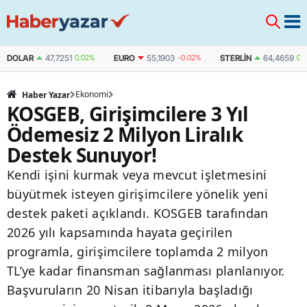
DOLAR
47,7251
0.02%
EURO
55,1903
-0.02%
STERLIN
64,4659
0.
Ekonomi
Haber Yazar
KOSGEB, Girişimcilere 3 Yıl
Ödemesiz 2 Milyon Liralık
Destek Sunuyor!
Kendi işini kurmak veya mevcut işletmesini
büyütmek isteyen girişimcilere yönelik yeni
destek paketi açıklandı. KOSGEB tarafından
2026 yılı kapsamında hayata geçirilen
programla, girişimcilere toplamda 2 milyon
TL’ye kadar finansman sağlanması planlanıyor.
Başvuruların 20 Nisan itibarıyla başladığı