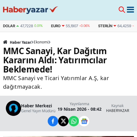
DOLAR
47,7228
0.01%
EURO
55,1907
-0.06%
STERLIN
64,4259
-0
Ekonomi
Haber Yazar
MMC Sanayi, Kar Dağıtım
Kararını Aldı: Yatırımcılar
Beklemede!
MMC Sanayi ve Ticari Yatırımlar A.Ş, kar
dağıtmayacak.
Yayınlanma
Haber Merkezi
Kaynak
19 Nisan 2026 - 08:42
HABERYAZAR
Genel Yayın Müdürü