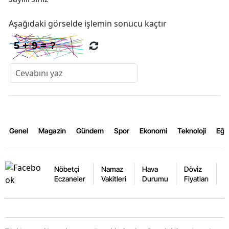
Aşağıdaki görselde işlemin sonucu kaçtır
Genel
Magazin
Gündem
Spor
Ekonomi
Teknoloji
Eğl
Nöbetçi
Namaz
Hava
Döviz
A
Eczaneler
Vakitleri
Durumu
Fiyatları
F