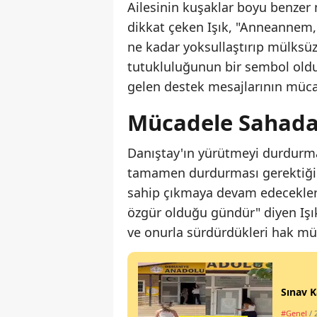
Ailesinin kuşaklar boyu benzer m
dikkat çeken Işık, "Anneannem,
ne kadar yoksullaştırıp mülksüzle
tutukluluğunun bir sembol oldu
gelen destek mesajlarının mücad
Mücadele Sahad
Danıştay'ın yürütmeyi durdurma 
tamamen durdurması gerektiğini 
sahip çıkmaya devam edeceklerin
özgür olduğu gündür" diyen Işı
ve onurla sürdürdükleri hak mü
Sınav K
#Genel
/ 