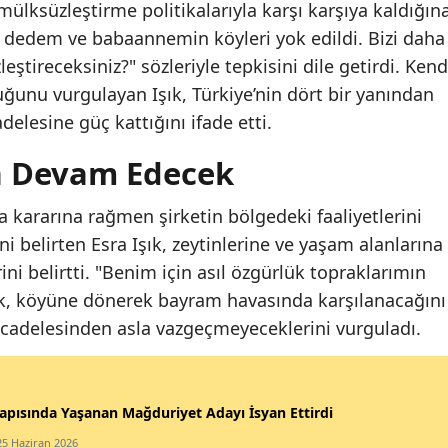
ülksüzleştirme politikalarıyla karşı karşıya kaldığın
 dedem ve babaannemin köyleri yok edildi. Bizi daha
ştireceksiniz?" sözleriyle tepkisini dile getirdi. Kend
ğunu vurgulayan Işık, Türkiye’nin dört bir yanından
elesine güç kattığını ifade etti.
a Devam Edecek
kararına rağmen şirketin bölgedeki faaliyetlerini
belirten Esra Işık, zeytinlerine ve yaşam alanlarına
i belirtti. "Benim için asıl özgürlük topraklarımın
k, köyüne dönerek bayram havasında karşılanacağını
cadelesinden asla vazgeçmeyeceklerini vurguladı.
apısında Yaşanan Mağduriyet Adayı İsyan Ettirdi
25 Haziran 2026