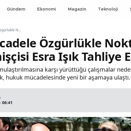
Gündem
Ekonomi
Magazin
Teknoloji
42 Günlük Mücadele Özgürlükle Noktalandı: Akbelen Direnişçisi Esra Işık Tahliye Edildi
cadele Özgürlükle Nokt
şçisi Esra Işık Tahliye E
amulaştırılmasına karşı yürüttüğü çalışmalar nede
ık, hukuk mücadelesinde yeni bir aşamaya ulaştı.
a
- 06:41