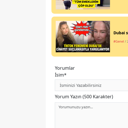
Dubai s
#Genel
/ 
Yorumlar
İsim*
Yorum Yazın (500 Karakter)