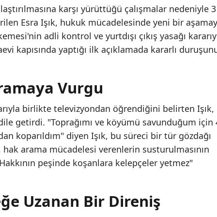
ulaştırılmasına karşı yürüttüğü çalışmalar nedeniyle 3
rilen Esra Işık, hukuk mücadelesinde yeni bir aşama
emesi'nin adli kontrol ve yurtdışı çıkış yasağı kararıy
aevi kapısında yaptığı ilk açıklamada kararlı duruşun
Aramaya Vurgu
rıyla birlikte televizyondan öğrendiğini belirten Işık,
 dile getirdi. "Toprağımı ve köyümü savunduğum için 
 koparıldım" diyen Işık, bu süreci bir tür gözdağı
şık, hak arama mücadelesi verenlerin susturulmasının
"Hakkının peşinde koşanlara kelepçeler yetmez"
ğe Uzanan Bir Direniş