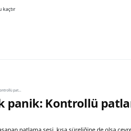
 kaçtır
İsrail'de büyük panik: Kontrollü patlama paniğe yol açtı
ük panik: Kontrollü patl
şanan patlama sesi, kısa süreliğine de olsa çevre