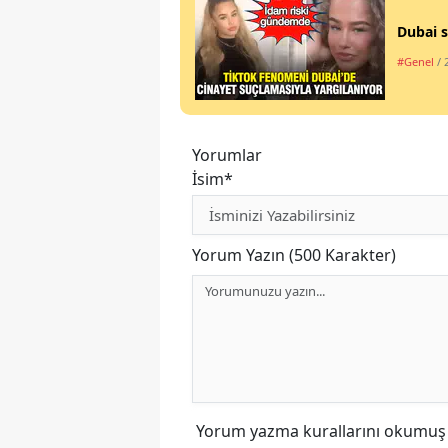
Dubai s
#Genel
/ 
Yorumlar
İsim*
Yorum Yazın (500 Karakter)
Yorum yazma kurallarını
okumuş v