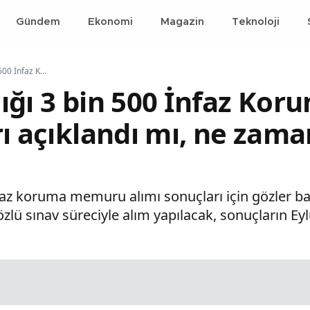
Gündem
Ekonomi
Magazin
Teknoloji
Adalet Bakanlığı 3 bin 500 İnfaz Koruma Memuru alımı sonuçları açıklandı mı, ne zaman açıklanacak?
ığı 3 bin 500 İnfaz K
rı açıklandı mı, ne zama
nfaz koruma memuru alımı sonuçları için gözler b
zlü sınav süreciyle alım yapılacak, sonuçların Ey