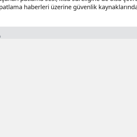
atlama haberleri üzerine güvenlik kaynaklarından
a
- 00:35