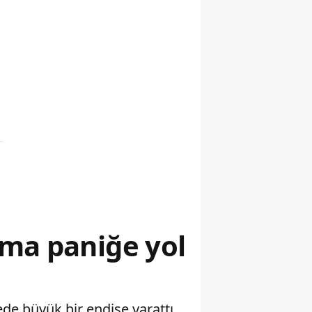
ama paniğe yol
de büyük bir endişe yarattı.