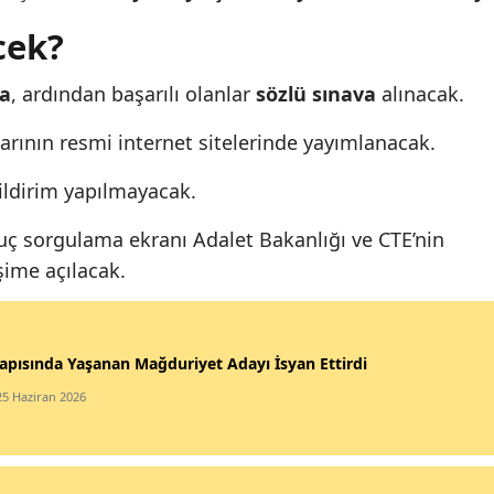
cek?
va
, ardından başarılı olanlar
sözlü sınava
alınacak.
larının resmi internet sitelerinde yayımlanacak.
bildirim yapılmayacak.
ç sorgulama ekranı Adalet Bakanlığı ve CTE’nin
şime açılacak.
apısında Yaşanan Mağduriyet Adayı İsyan Ettirdi
25 Haziran 2026