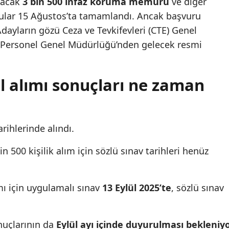
ınacak
3 bin 500 infaz koruma memuru
ve diğer
rular 15 Ağustos’ta tamamlandı. Ancak başvuru
dayların gözü Ceza ve Tevkifevleri (CTE) Genel
ı Personel Genel Müdürlüğü’nden gelecek resmi
l alımı sonuçları ne zaman
rihlerinde alındı.
500 kişilik alım için sözlü sınav tarihleri henüz
mı için uygulamalı sınav
13 Eylül 2025’te
, sözlü sınav
uçlarının da
Eylül ayı içinde duyurulması bekleniyo