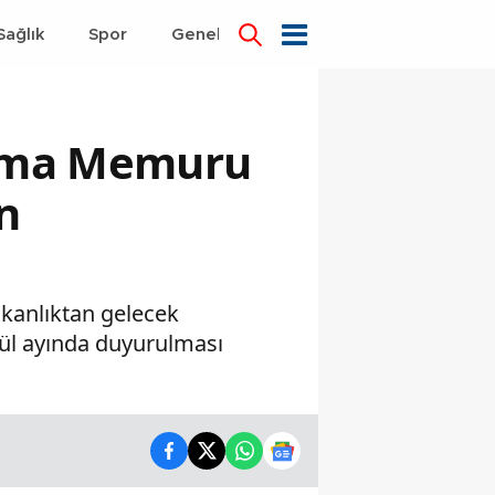
Sağlık
Spor
Genel
Dünya
oruma Memuru
n
akanlıktan gelecek
lül ayında duyurulması