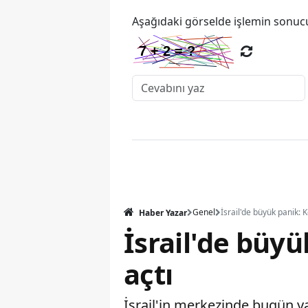
Aşağıdaki görselde işlemin sonucu
Genel
Haber Yazar
İsrail'de büy
açtı
İsrail'in merkezinde bugün ya