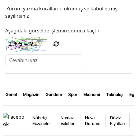
Yorum yazma kurallarını
okumuş ve kabul etmiş
sayılırsınız
Aşağıdaki görselde işlemin sonucu kaçtır
Genel
Magazin
Gündem
Spor
Ekonomi
Teknoloji
Eğl
Nöbetçi
Namaz
Hava
Döviz
A
Eczaneler
Vakitleri
Durumu
Fiyatları
F