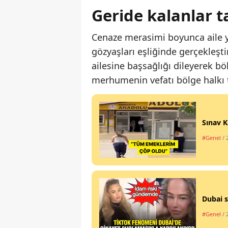
Geride kalanlar ta
Cenaze merasimi boyunca aile y
gözyaşları eşliğinde gerçekleştir
ailesine başsağlığı dileyerek bö
merhumenin vefatı bölge halkı t
Sınav K
#Genel
/ 
Dubai s
#Genel
/ 