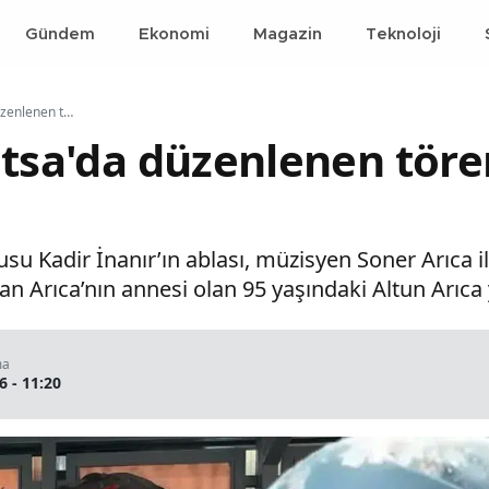
Gündem
Ekonomi
Magazin
Teknoloji
Altun Arıca Fatsa'da düzenlenen törenle toprağa verildi
atsa'da düzenlenen töre
su Kadir İnanır’ın ablası, müzisyen Soner Arıca i
 Arıca’nın annesi olan 95 yaşındaki Altun Arıca y
ma
6 - 11:20