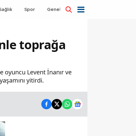
Sağlık
Spor
Genel
Dünya
nle toprağa
le oyuncu Levent İnanır ve
aşamını yitirdi.