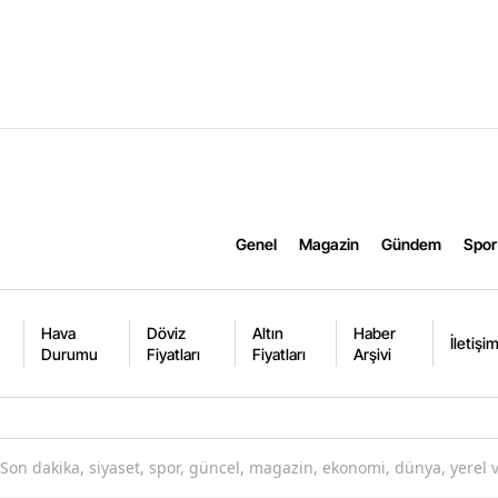
Genel
Magazin
Gündem
Spor
Hava
Döviz
Altın
Haber
İletişi
Durumu
Fiyatları
Fiyatları
Arşivi
Son dakika, siyaset, spor, güncel, magazin, ekonomi, dünya, yerel 