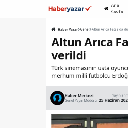
Ana
Sayfa
Genel
Haber Yazar
Altun Arıca F
verildi
Türk sinemasının usta oyuncu
merhum milli futbolcu Erdoğan
Haber Merkezi
Yayınlan
25 Haziran 202
Genel Yayın Müdürü