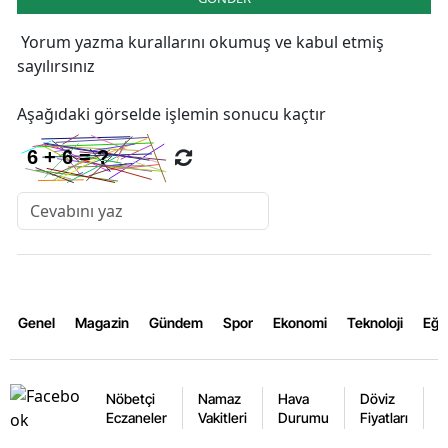
Yorum yazma kurallarını
okumuş ve kabul etmiş
sayılırsınız
Aşağıdaki görselde işlemin sonucu kaçtır
Genel
Magazin
Gündem
Spor
Ekonomi
Teknoloji
Eğl
Nöbetçi
Namaz
Hava
Döviz
A
Eczaneler
Vakitleri
Durumu
Fiyatları
F