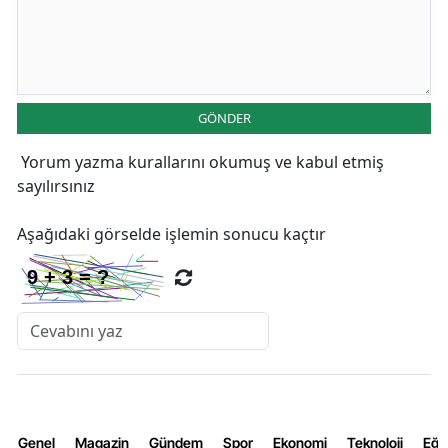
GÖNDER
Yorum yazma kurallarını
okumuş ve kabul etmiş
sayılırsınız
Aşağıdaki görselde işlemin sonucu kaçtır
Genel
Magazin
Gündem
Spor
Ekonomi
Teknoloji
Eğl