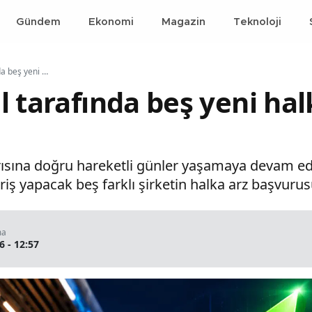
Gündem
Ekonomi
Magazin
Teknoloji
Borsa İstanbul tarafında beş yeni halka arz süreci başlıyor
 tarafında beş yeni hal
yarısına doğru hareketli günler yaşamaya devam e
riş yapacak beş farklı şirketin halka arz başvurus
ma
6 - 12:57