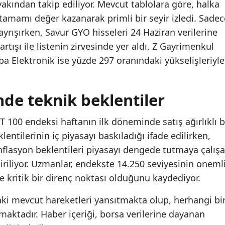
 yakından takip ediliyor. Mevcut tablolara göre, halka
 tamamı değer kazanarak primli bir seyir izledi. Sadec
 ayrışırken, Savur GYO hisseleri 24 Haziran verilerine
tışı ile listenin zirvesinde yer aldı. Z Gayrimenkul
pa Elektronik ise yüzde 297 oranındaki yükselişleriyle
de teknik beklentiler
100 endeksi haftanın ilk döneminde satış ağırlıklı b
eklentilerinin iç piyasayı baskıladığı ifade edilirken,
enflasyon beklentileri piyasayı dengede tutmaya çalış
iriliyor. Uzmanlar, endekste 14.250 seviyesinin öneml
se kritik bir direnç noktası olduğunu kaydediyor.
aki mevcut hareketleri yansıtmakta olup, herhangi bi
amaktadır. Haber içeriği, borsa verilerine dayanan