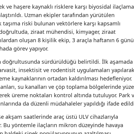
ek ve haşere kaynaklı risklere karşı biyosidal ilaçlama
nlaştırıldı. Uzman ekipler tarafından yürütülen
 taşıma riski bulunan vektörlere karşı kapsamlı
 doğrultuda, ziraat mühendisi, kimyager, ziraat
cılardan oluşan 8 kişilik ekip, 3 araçla haftanın 6 günü
ahada görev yapıyor.
n doğrultusunda sürdürüldüğü belirtildi. İlk aşamada
arvasit, insektisit ve rodentisit uygulamaları yapılara
reme kaynaklarının ortadan kaldırılması hedefleniyor.
anları, su kanalları ve çöp toplama bölgelerinde yüz
lerek üreme noktaları kontrol altında tutuluyor. Park 
nlarında da düzenli müdahaleler yapıldığı ifade edildi
 akşam saatlerinde araç üstü ULV cihazlarıyla
r. Bu yöntemle ilaçların mikron düzeyinde havaya
n haldeki sinek popülasyonunun azaltılması