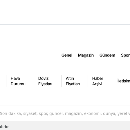
Genel
Magazin
Gündem
Spor
Hava
Döviz
Altın
Haber
İletişi
Durumu
Fiyatları
Fiyatları
Arşivi
Son dakika, siyaset, spor, güncel, magazin, ekonomi, dünya, yerel 
lıdır.