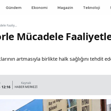
Gündem
Ekonomi
Magazin
Teknoloji
Buca'da Vektörle Mücadele Faaliyetleri Devam Ediyor
rle Mücadele Faaliyetl
larının artmasıyla birlikte halk sağlığını tehdit e
a
Kaynak
- 12:16
HABER MERKEZİ