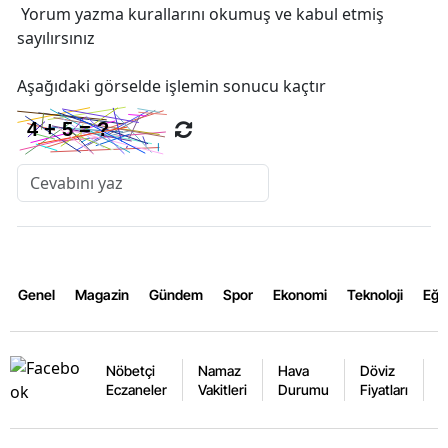
Yorum yazma kurallarını
okumuş ve kabul etmiş
sayılırsınız
Aşağıdaki görselde işlemin sonucu kaçtır
Genel
Magazin
Gündem
Spor
Ekonomi
Teknoloji
Eğl
Nöbetçi
Namaz
Hava
Döviz
A
Eczaneler
Vakitleri
Durumu
Fiyatları
F