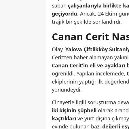
sabah
çalışanlarıyla birlikte 
geçiyordu
. Ancak, 24 Ekim günü
trajik bir şekilde sonlandırdı.
Canan Cerit Nas
Olay,
Yalova Çiftlikköy Sultan
Cerit’ten haber alamayan yakınl
Canan Cerit’in eli ve ayakları
öğrenildi. Yapılan incelemede,
ekiplerinin yaptığı ilk değerlen
yönündeydi.
Cinayetle ilgili soruşturma de
iki kişinin şüpheli
olarak arandığ
kaçtıkları
ve yurt dışına çıkmaya
evinde bulunan bazı
değerli eş