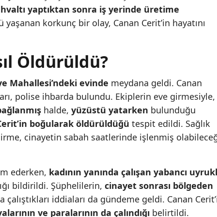
kahvaltı yaptıktan sonra iş yerinde üretime
 yaşanan korkunç bir olay, Canan Cerit’in hayatını
ıl Öldürüldü?
iye Mahallesi’ndeki evinde
meydana geldi. Canan
arı, polise ihbarda bulundu. Ekiplerin eve girmesiyle,
 bağlanmış
halde,
yüzüstü yatarken
bulunduğu
Cerit’in boğularak öldürüldüğü
tespit edildi. Sağlık
dirme, cinayetin sabah saatlerinde işlenmiş olabileceğ
vam ederken,
kadının yanında çalışan yabancı uyruk
ı bildirildi. Şüphelilerin,
cinayet sonrası bölgeden
 çalıştıkları iddiaları da gündeme geldi. Canan Cerit’
yalarının ve paralarının da çalındığı
belirtildi.