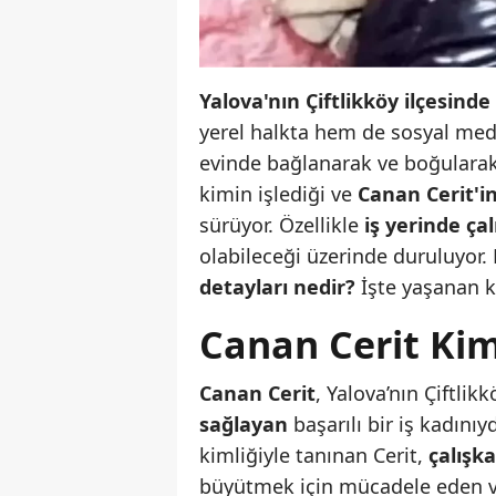
Yalova'nın Çiftlikköy ilçesinde
yerel halkta hem de sosyal me
evinde bağlanarak ve boğularak
kimin işlediği ve
Canan Cerit'i
sürüyor. Özellikle
iş yerinde ça
olabileceği üzerinde duruluyor.
detayları nedir?
İşte yaşanan k
Canan Cerit Kim
Canan Cerit
, Yalova’nın Çiftlik
sağlayan
başarılı bir iş kadını
kimliğiyle tanınan Cerit,
çalışk
büyütmek için mücadele eden ve 