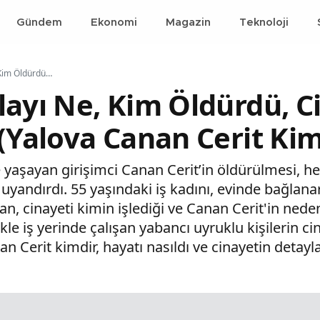
Gündem
Ekonomi
Magazin
Teknoloji
Canan Cerit Olayı Ne, Kim Öldürdü, Cinayete mi Kurban Gitti? (Yalova Canan Cerit Kimdir, Hayatı)
layı Ne, Kim Öldürdü, C
(Yalova Canan Cerit Kim
de yaşayan girişimci Canan Cerit’in öldürülmesi, 
yandırdı. 55 yaşındaki iş kadını, evinde bağlan
an, cinayeti kimin işlediği ve Canan Cerit'in ne
le iş yerinde çalışan yabancı uyruklu kişilerin cin
n Cerit kimdir, hayatı nasıldı ve cinayetin detayl