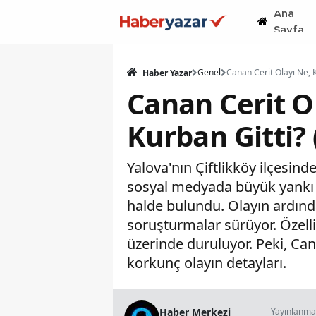
Ana
Sayfa
Genel
Haber Yazar
Canan Cerit O
Kurban Gitti? 
Yalova'nın Çiftlikköy ilçesin
sosyal medyada büyük yankı u
halde bulundu. Olayın ardınd
soruşturmalar sürüyor. Özellik
üzerinde duruluyor. Peki, Cana
korkunç olayın detayları.
Haber Merkezi
Yayınlanma