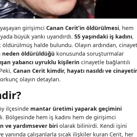
yaşayan girişimci
Canan Cerit’in öldürülmesi
, hem
dyada büyük yankı uyandırdı.
55 yaşındaki iş kadını
,
 öldürülmüş halde bulundu. Olayın ardından, cinayet
n neden öldürüldüğü
konusunda soruşturmalar
lışan yabancı uyruklu kişilerin
cinayetle bağlantılı
 Peki,
Canan Cerit kimdir, hayatı nasıldı ve cinayeti
orkunç olayın detayları.
dir?
köy ilçesinde
mantar üretimi yaparak geçimini
ydı. Bölgesinde hem iş kadını hem de girişimci
an ve yardımsever biri
olarak bilinirdi. Kendi işini
yanında çalışanlarla sıcak ilişkiler kuran Cerit, her