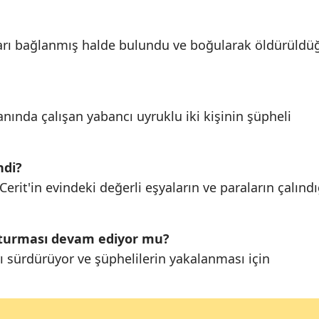
kları bağlanmış halde bulundu ve boğularak öldürüldü
anında çalışan yabancı uyruklu iki kişinin şüpheli
ndi?
erit'in evindeki değerli eşyaların ve paraların çalındı
şturması devam ediyor mu?
yı sürdürüyor ve şüphelilerin yakalanması için