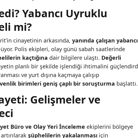
ledi? Yabancı Uyruklu
eli mi?
it’in cinayetinin arkasında,
yanında çalışan yabancı
yor. Polis ekipleri, olay günü sabah saatlerinde
elilerin kaçtığına
dair bilgilere ulaştı.
Değerli
ayetin planlı bir şekilde işlendiği ihtimalini güçlendird
aranması ve yurt dışına kaçmaya çalışıp
venlik birimleri geniş çaplı bir soruşturma
başlattı.
ayeti: Gelişmeler ve
eci
yet Büro ve Olay Yeri İnceleme
ekiplerini bölgeye
artırılarak
şüphelilerin yakalanması
için