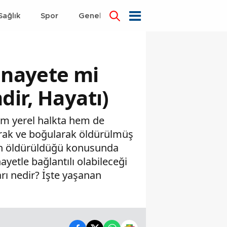
Sağlık
Spor
Genel
Dünya
inayete mi
dir, Hayatı)
hem yerel halkta hem de
arak ve boğularak öldürülmüş
den öldürüldüğü konusunda
ayetle bağlantılı olabileceği
arı nedir? İşte yaşanan