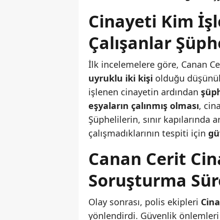
Cinayeti Kim İş
Çalışanlar Şüph
İlk incelemelere göre, Canan Cer
uyruklu iki kişi
olduğu düşünülü
işlenen cinayetin ardından
şüph
eşyaların çalınmış olması
, cin
Şüphelilerin, sınır kapılarında 
çalışmadıklarının tespiti için
gü
Canan Cerit Cin
Soruşturma Sür
Olay sonrası, polis ekipleri
Cina
yönlendirdi. Güvenlik önlemleri 