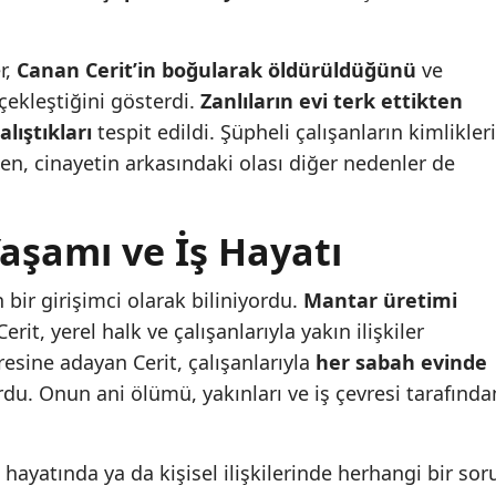
r,
Canan Cerit’in boğularak öldürüldüğünü
ve
çekleştiğini gösterdi.
Zanlıların evi terk ettikten
lıştıkları
tespit edildi. Şüpheli çalışanların kimlikleri
rken, cinayetin arkasındaki olası diğer nedenler de
Yaşamı ve İş Hayatı
bir girişimci olarak biliniyordu.
Mantar üretimi
erit, yerel halk ve çalışanlarıyla yakın ilişkiler
resine adayan Cerit, çalışanlarıyla
her sabah evinde
du. Onun ani ölümü, yakınları ve iş çevresi tarafında
ş hayatında ya da kişisel ilişkilerinde herhangi bir sor