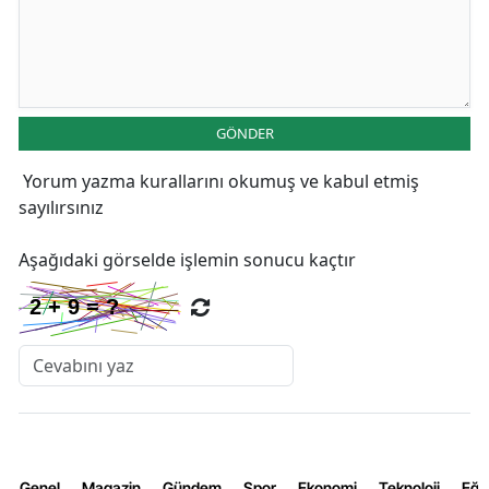
GÖNDER
Yorum yazma kurallarını
okumuş ve kabul etmiş
sayılırsınız
Aşağıdaki görselde işlemin sonucu kaçtır
Genel
Magazin
Gündem
Spor
Ekonomi
Teknoloji
Eğl