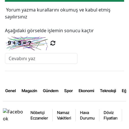
Yorum yazma kurallarını
okumuş ve kabul etmiş
sayılırsınız
Aşağıdaki görselde işlemin sonucu kaçtır
Genel
Magazin
Gündem
Spor
Ekonomi
Teknoloji
Eğl
Nöbetçi
Namaz
Hava
Döviz
A
Eczaneler
Vakitleri
Durumu
Fiyatları
F