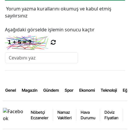
Yorum yazma kurallarını
okumuş ve kabul etmiş
sayılırsınız
Aşağıdaki görselde işlemin sonucu kaçtır
Genel
Magazin
Gündem
Spor
Ekonomi
Teknoloji
Eğl
Nöbetçi
Namaz
Hava
Döviz
A
Eczaneler
Vakitleri
Durumu
Fiyatları
F