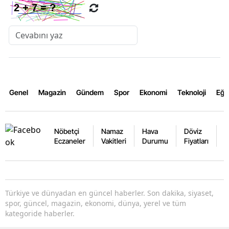
Genel
Magazin
Gündem
Spor
Ekonomi
Teknoloji
Eğl
Nöbetçi
Namaz
Hava
Döviz
A
Eczaneler
Vakitleri
Durumu
Fiyatları
F
Türkiye ve dünyadan en güncel haberler. Son dakika, siyaset,
spor, güncel, magazin, ekonomi, dünya, yerel ve tüm
kategoride haberler.