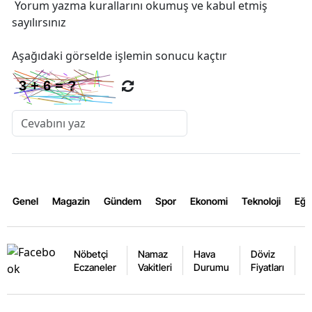
Yorum yazma kurallarını
okumuş ve kabul etmiş
sayılırsınız
Aşağıdaki görselde işlemin sonucu kaçtır
Genel
Magazin
Gündem
Spor
Ekonomi
Teknoloji
Eğl
Nöbetçi
Namaz
Hava
Döviz
A
Eczaneler
Vakitleri
Durumu
Fiyatları
F