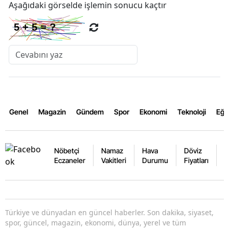
Aşağıdaki görselde işlemin sonucu kaçtır
Genel
Magazin
Gündem
Spor
Ekonomi
Teknoloji
Eğl
Nöbetçi
Namaz
Hava
Döviz
A
Eczaneler
Vakitleri
Durumu
Fiyatları
F
Türkiye ve dünyadan en güncel haberler. Son dakika, siyaset,
spor, güncel, magazin, ekonomi, dünya, yerel ve tüm