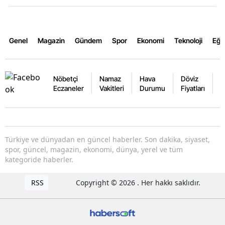
Genel
Magazin
Gündem
Spor
Ekonomi
Teknoloji
Eğl
Nöbetçi
Namaz
Hava
Döviz
A
Eczaneler
Vakitleri
Durumu
Fiyatları
F
Türkiye ve dünyadan en güncel haberler. Son dakika, siyaset,
spor, güncel, magazin, ekonomi, dünya, yerel ve tüm
kategoride haberler.
RSS
Copyright © 2026 . Her hakkı saklıdır.