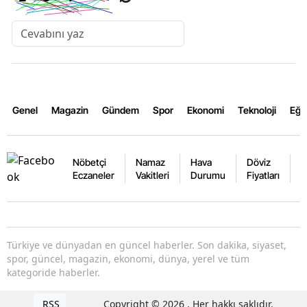
Genel
Magazin
Gündem
Spor
Ekonomi
Teknoloji
Eğl
Nöbetçi
Namaz
Hava
Döviz
A
Eczaneler
Vakitleri
Durumu
Fiyatları
F
Türkiye ve dünyadan en güncel haberler. Son dakika, siyaset,
spor, güncel, magazin, ekonomi, dünya, yerel ve tüm
kategoride haberler.
RSS
Copyright © 2026 . Her hakkı saklıdır.