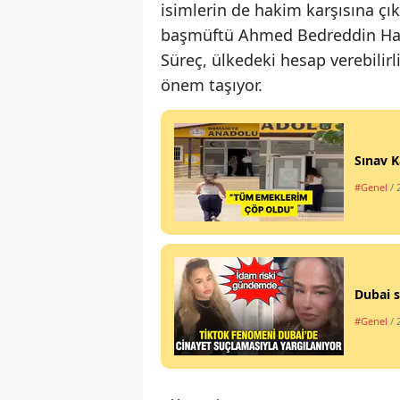
isimlerin de hakim karşısına çı
başmüftü Ahmed Bedreddin Hassu
Süreç, ülkedeki hesap verebilir
önem taşıyor.
Sınav K
#Genel
/ 
Dubai s
#Genel
/ 