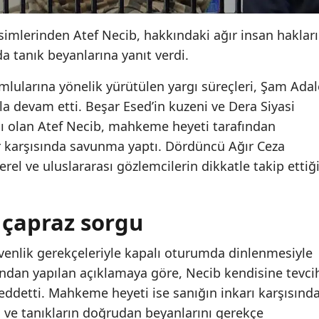
isimlerinden Atef Necib, hakkındaki ağır insan hakları
ada tanık beyanlarına yanıt verdi.
lularına yönelik yürütülen yargı süreçleri, Şam Adal
la devam etti. Beşar Esed’in kuzeni ve Dera Siyasi
nı olan Atef Necib, mahkeme heyeti tarafından
r karşısında savunma yaptı. Dördüncü Ağır Ceza
el ve uluslararası gözlemcilerin dikkatle takip ettiğ
e çapraz sorgu
enlik gerekçeleriyle kapalı oturumda dinlenmesiyle
ğı’ndan yapılan açıklamaya göre, Necib kendisine tevci
ddetti. Mahkeme heyeti ise sanığın inkarı karşısında
 ve tanıkların doğrudan beyanlarını gerekçe