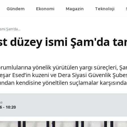
Gündem
Ekonomi
Magazin
Teknoloji
Eski rejimin üst düzey ismi Şam'da tanıklarla yüzleştirildi
st düzey ismi Şam'da ta
mlularına yönelik yürütülen yargı süreçleri, Şam
şar Esed’in kuzeni ve Dera Siyasi Güvenlik Şubes
ndan kendisine yöneltilen suçlamalar karşısınd
ma
6 - 10:20