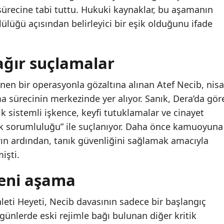
sürecine tabi tuttu. Hukuki kaynaklar, bu aşamanın
lüğü açısından belirleyici bir eşik olduğunu ifade
ğır suçlamalar
nen bir operasyonla gözaltına alınan Atef Necib, nis
 sürecinin merkezinde yer alıyor. Sanık, Dera’da gör
k sistemli işkence, keyfi tutuklamalar ve cinayet
lik sorumluluğu” ile suçlanıyor. Daha önce kamuoyuna
rın ardından, tanık güvenliğini sağlamak amacıyla
işti.
yeni aşama
eti Heyeti, Necib davasının sadece bir başlangıç
ünlerde eski rejimle bağı bulunan diğer kritik