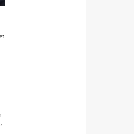
et
i
h
,