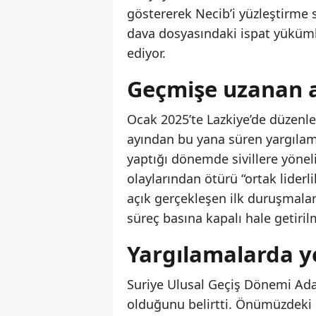
göstererek Necib’i yüzleştirme 
dava dosyasındaki ispat yükümlü
ediyor.
Geçmişe uzanan a
Ocak 2025’te Lazkiye’de düzenle
ayından bu yana süren yargılama
yaptığı dönemde sivillere yöneli
olaylarından ötürü “ortak lider
açık gerçekleşen ilk duruşmala
süreç basına kapalı hale getirilm
Yargılamalarda 
Suriye Ulusal Geçiş Dönemi Adal
olduğunu belirtti. Önümüzdeki g