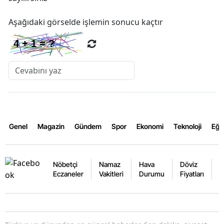
Aşağıdaki görselde işlemin sonucu kaçtır
Genel
Magazin
Gündem
Spor
Ekonomi
Teknoloji
Eğl
Nöbetçi
Namaz
Hava
Döviz
A
Eczaneler
Vakitleri
Durumu
Fiyatları
F