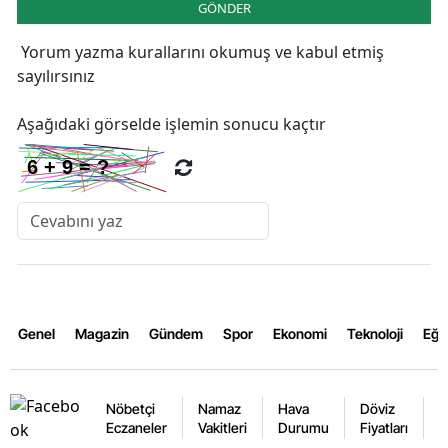
GÖNDER
Yorum yazma kurallarını
okumuş ve kabul etmiş
sayılırsınız
Aşağıdaki görselde işlemin sonucu kaçtır
Genel
Magazin
Gündem
Spor
Ekonomi
Teknoloji
Eğl
Nöbetçi
Namaz
Hava
Döviz
A
Eczaneler
Vakitleri
Durumu
Fiyatları
F