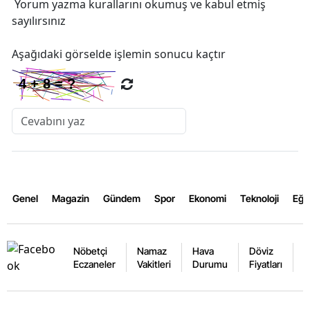
Yorum yazma kurallarını
okumuş ve kabul etmiş
sayılırsınız
Aşağıdaki görselde işlemin sonucu kaçtır
Genel
Magazin
Gündem
Spor
Ekonomi
Teknoloji
Eğl
Nöbetçi
Namaz
Hava
Döviz
A
Eczaneler
Vakitleri
Durumu
Fiyatları
F