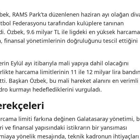
ek, RAMS Park’ta düzenlenen haziran ayı olağan div
utbol Federasyonu tarafından kulüplere tanınan
di. Özbek, 9.6 milyar TL ile ligdeki en yüksek harcama
, finansal yönetimlerinin doğruluğunu tescil ettiğini
rin Eylül ayı itibarıyla mali yapıya dahil olacağını
likte harcama limitlerinin 11 ile 12 milyar lira bandı
tti. Başkan Özbek, bu mali hareket alanını en verimli
adro kurmayı hedeflediklerini vurguladı.
erekçeleri
harcama limiti farkına değinen Galatasaray yönetimi, 
 ve finansal yapısındaki istikrarın bir yansıması
iaya yönelik mesajında, teknik kadronun ihtiyaçları