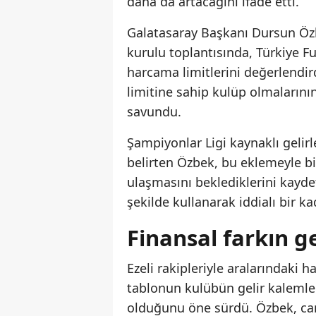
daha da artacağını ifade etti.
Galatasaray Başkanı Dursun Özb
kurulu toplantısında, Türkiye F
harcama limitlerini değerlendir
limitine sahip kulüp olmalarının
savundu.
Şampiyonlar Ligi kaynaklı gelirle
belirten Özbek, bu eklemeyle bir
ulaşmasını beklediklerini kayde
şekilde kullanarak iddialı bir k
Finansal farkın g
Ezeli rakipleriyle aralarındaki 
tablonun kulübün gelir kalemleri
olduğunu öne sürdü. Özbek, cam