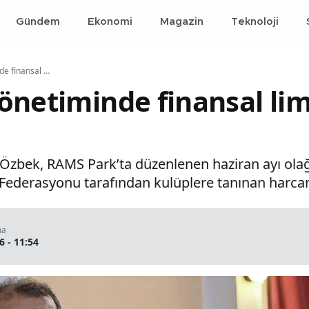
Gündem
Ekonomi
Magazin
Teknoloji
Galatasaray yönetiminde finansal limitler ve gelecek planı
önetiminde finansal lim
Özbek, RAMS Park’ta düzenlenen haziran ayı ola
 Federasyonu tarafından kulüplere tanınan harcam
ma
6 - 11:54