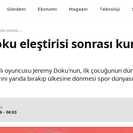
Gündem
Ekonomi
Magazin
Teknoloji
Gazeteciye Doku eleştirisi sonrası kurumundan ret kararı
ku eleştirisi sonrası 
arılı oyuncusu Jeremy Doku'nun, ilk çocuğunun dü
rını yarıda bırakıp ülkesine dönmesi spor dünyası
ma
6 - 06:03