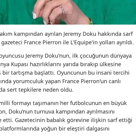
takım kampından ayrılan Jeremy Doku hakkında sarf
gazeteci France Pierron ile L'Equipe'in yolları ayrıldı.
ılı oyuncusu Jeremy Doku'nun, ilk çocuğunun dünyaya
ya Kupası hazırlıklarını yarıda bırakıp ülkesine
bir tartışma başlattı. Oyuncunun bu insani tercihi
lında yorumculuk yapan France Pierron'un canlı
da sert tepkilere neden oldu.
 milli formayı taşımanın her futbolcunun en büyük
on, Doku’nun turnuva kampından ayrılmasını
etti. Gazetecinin babalık görevine ilişkin sarf ettiği
 platformlarında yoğun bir eleştiri dalgasını