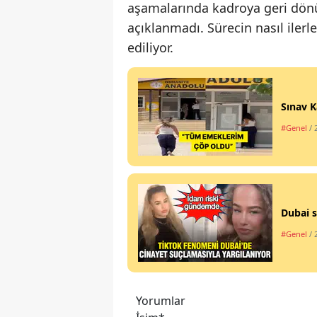
aşamalarında kadroya geri dö
açıklanmadı. Sürecin nasıl ilerl
ediliyor.
Sınav K
#Genel
/ 
Dubai s
#Genel
/ 
Yorumlar