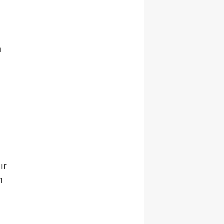
n
ır
n