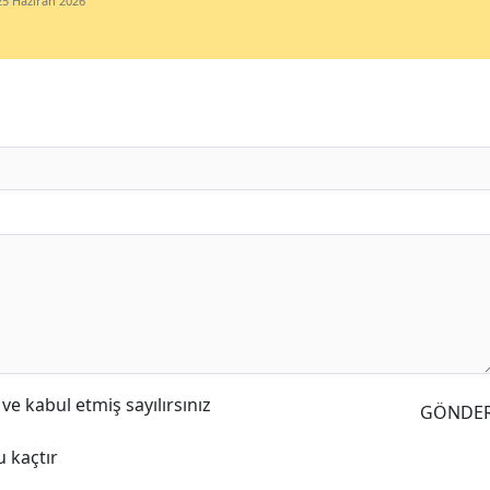
25 Haziran 2026
e kabul etmiş sayılırsınız
GÖNDE
 kaçtır