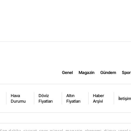
Genel
Magazin
Gündem
Spor
Hava
Döviz
Altın
Haber
İletişi
Durumu
Fiyatları
Fiyatları
Arşivi
Son dakika, siyaset, spor, güncel, magazin, ekonomi, dünya, yerel 