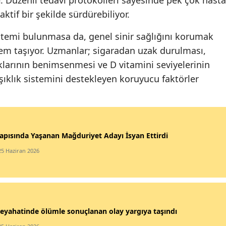
. Düzenli tedavi protokolleri sayesinde pek çok hasta
ktif bir şekilde sürdürebiliyor.
ntemi bulunmasa da, genel sinir sağlığını korumak
nem taşıyor. Uzmanlar; sigaradan uzak durulması,
klarının benimsenmesi ve D vitamini seviyelerinin
şıklık sistemini destekleyen koruyucu faktörler
apısında Yaşanan Mağduriyet Adayı İsyan Ettirdi
25 Haziran 2026
eyahatinde ölümle sonuçlanan olay yargıya taşındı