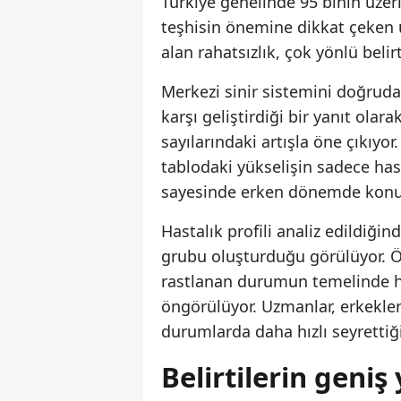
Türkiye genelinde 95 binin üzeri
teşhisin önemine dikkat çeken
alan rahatsızlık, çok yönlü belir
Merkezi sinir sistemini doğruda
karşı geliştirdiği bir yanıt olar
sayılarındaki artışla öne çıkıyo
tablodaki yükselişin sadece has
sayesinde erken dönemde konula
Hastalık profili analiz edildiğind
grubu oluşturduğu görülüyor. Öz
rastlanan durumun temelinde h
öngörülüyor. Uzmanlar, erkekle
durumlarda daha hızlı seyrettiği
Belirtilerin geniş