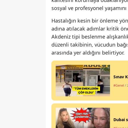
kalitesini korumaya odaklanıyor
sosyal ve profesyonel yaşamını a
Hastalığın kesin bir önleme yö
adına atılacak adımlar kritik ö
Akdeniz tipi beslenme alışkanlı
düzenli takibinin, vücudun bağı
arasında yer aldığını belirtiyor.
Sınav K
#Genel
/ 
Dubai s