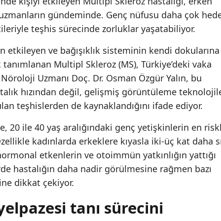
nde kişiyi etkileyen Multipl Skleroz hastalığı, erken
 uzmanların gündeminde. Genç nüfusu daha çok hede
tileriyle teşhis sürecinde zorluklar yaşatabiliyor.
n etkileyen ve bağışıklık sisteminin kendi dokularına
ak tanımlanan Multipl Skleroz (MS), Türkiye’deki vaka
r. Nöroloji Uzmanı Doç. Dr. Osman Özgür Yalın, bu
talık hızından değil, gelişmiş görüntüleme teknolojil
n teşhislerden de kaynaklandığını ifade ediyor.
e, 20 ile 40 yaş aralığındaki genç yetişkinlerin en riskl
ellikle kadınlarda erkeklere kıyasla iki-üç kat daha s
ormonal etkenlerin ve otoimmün yatkınlığın yattığı
rde hastalığın daha nadir görülmesine rağmen bazı
ne dikkat çekiyor.
 yelpazesi tanı sürecini