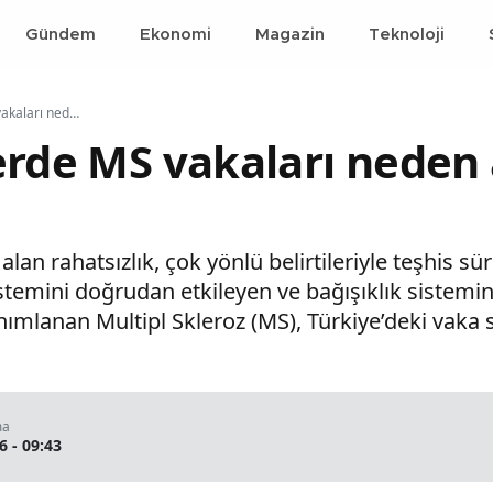
Gündem
Ekonomi
Magazin
Teknoloji
Genç erişkinlerde MS vakaları neden artış gösteriyor
erde MS vakaları neden 
an rahatsızlık, çok yönlü belirtileriyle teşhis sü
sistemini doğrudan etkileyen ve bağışıklık sistemi
tanımlanan Multipl Skleroz (MS), Türkiye’deki vaka 
ma
6 - 09:43