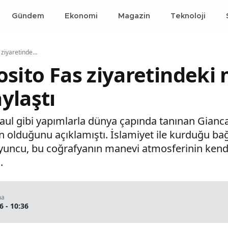
Gündem
Ekonomi
Magazin
Teknoloji
Giancarlo Esposito Fas ziyaretindeki manevi deneyimini paylaştı
osito Fas ziyaretindeki
ylaştı
Saul gibi yapımlarla dünya çapında tanınan Gian
olduğunu açıklamıştı. İslamiyet ile kurduğu bağı
 oyuncu, bu coğrafyanın manevi atmosferinin kendi
.
ma
6 - 10:36