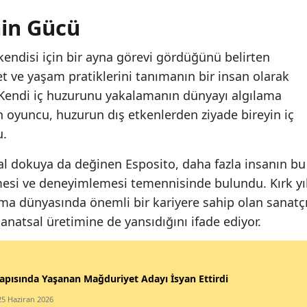
min Gücü
 kendisi için bir ayna görevi gördüğünü belirten
det ve yaşam pratiklerini tanımanın bir insan olarak
i. Kendi iç huzurunu yakalamanın dünyayı algılama
n oyuncu, huzurun dış etkenlerden ziyade bireyin iç
u.
al dokuya da değinen Esposito, daha fazla insanın bu
mesi ve deneyimlemesi temennisinde bulundu. Kırk yıl
ma dünyasında önemli bir kariyere sahip olan sanatçı
natsal üretimine de yansıdığını ifade ediyor.
apısında Yaşanan Mağduriyet Adayı İsyan Ettirdi
25 Haziran 2026