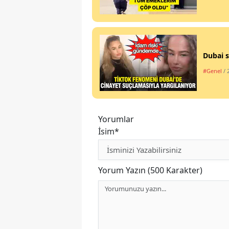
Dubai s
#Genel
/ 
Yorumlar
İsim*
Yorum Yazın (500 Karakter)