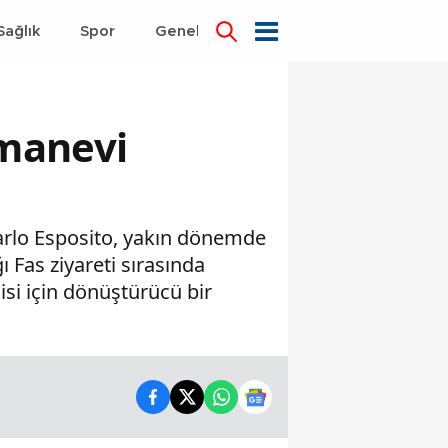
Sağlık
Spor
Genel
Dünya
 manevi
carlo Esposito, yakın dönemde
 Fas ziyareti sırasında
si için dönüştürücü bir