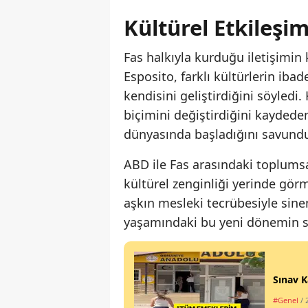
Kültürel Etkileşi
Fas halkıyla kurduğu iletişimin
Esposito, farklı kültürlerin iba
kendisini geliştirdiğini söyled
biçimini değiştirdiğini kaydede
dünyasında başladığını savund
ABD ile Fas arasındaki toplums
kültürel zenginliği yerinde gör
aşkın mesleki tecrübesiyle sine
yaşamındaki bu yeni dönemin sa
Sınav K
#Genel
/ 