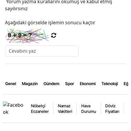
Yorum yazma kurallarını
okumuş ve kabul etmiş
sayılırsınız
Aşağıdaki görselde işlemin sonucu kaçtır
Genel
Magazin
Gündem
Spor
Ekonomi
Teknoloji
Eğl
Nöbetçi
Namaz
Hava
Döviz
A
Eczaneler
Vakitleri
Durumu
Fiyatları
F