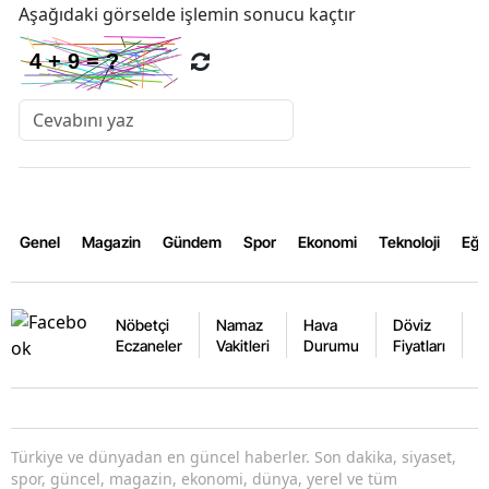
Aşağıdaki görselde işlemin sonucu kaçtır
Genel
Magazin
Gündem
Spor
Ekonomi
Teknoloji
Eğl
Nöbetçi
Namaz
Hava
Döviz
A
Eczaneler
Vakitleri
Durumu
Fiyatları
F
Türkiye ve dünyadan en güncel haberler. Son dakika, siyaset,
spor, güncel, magazin, ekonomi, dünya, yerel ve tüm