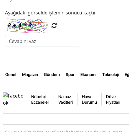
Aşağıdaki görselde işlemin sonucu kaçtır
Genel
Magazin
Gündem
Spor
Ekonomi
Teknoloji
Eğl
Nöbetçi
Namaz
Hava
Döviz
A
Eczaneler
Vakitleri
Durumu
Fiyatları
F