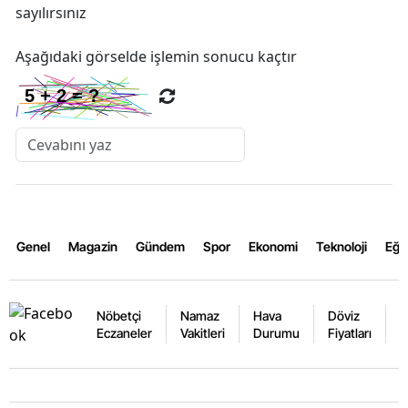
sayılırsınız
Aşağıdaki görselde işlemin sonucu kaçtır
Genel
Magazin
Gündem
Spor
Ekonomi
Teknoloji
Eğl
Nöbetçi
Namaz
Hava
Döviz
A
Eczaneler
Vakitleri
Durumu
Fiyatları
F