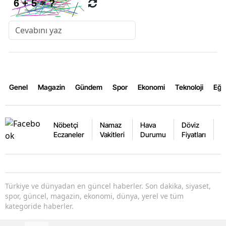
Genel
Magazin
Gündem
Spor
Ekonomi
Teknoloji
Eğl
Nöbetçi
Namaz
Hava
Döviz
A
Eczaneler
Vakitleri
Durumu
Fiyatları
F
Türkiye ve dünyadan en güncel haberler. Son dakika, siyaset,
spor, güncel, magazin, ekonomi, dünya, yerel ve tüm
kategoride haberler.