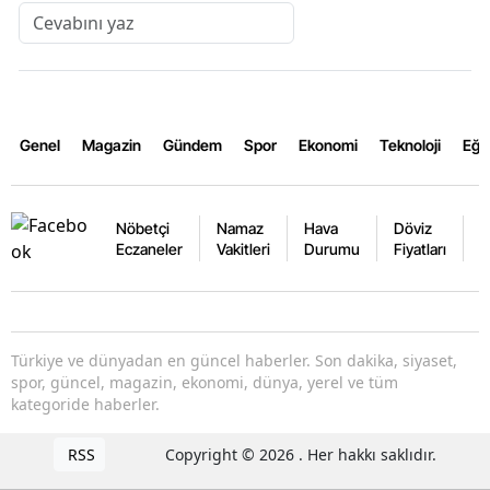
Genel
Magazin
Gündem
Spor
Ekonomi
Teknoloji
Eğl
Nöbetçi
Namaz
Hava
Döviz
A
Eczaneler
Vakitleri
Durumu
Fiyatları
F
Türkiye ve dünyadan en güncel haberler. Son dakika, siyaset,
spor, güncel, magazin, ekonomi, dünya, yerel ve tüm
kategoride haberler.
RSS
Copyright © 2026 . Her hakkı saklıdır.