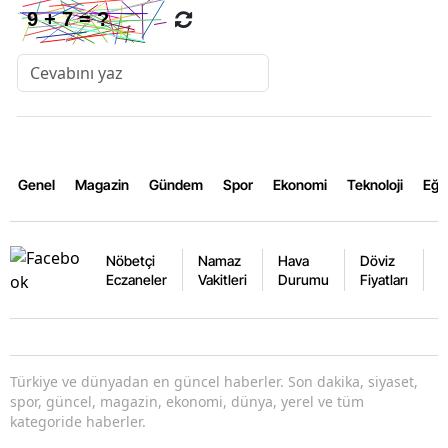
Genel
Magazin
Gündem
Spor
Ekonomi
Teknoloji
Eğl
Nöbetçi
Namaz
Hava
Döviz
A
Eczaneler
Vakitleri
Durumu
Fiyatları
F
Türkiye ve dünyadan en güncel haberler. Son dakika, siyaset,
spor, güncel, magazin, ekonomi, dünya, yerel ve tüm
kategoride haberler.