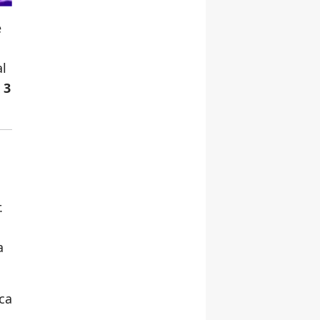
e
al
 3
.
a
ca