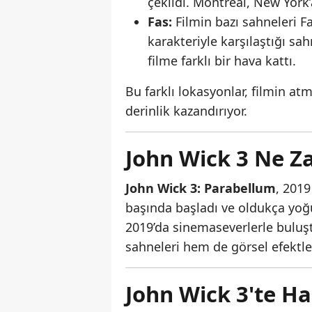
çekildi. Montreal, New York
Fas:
Filmin bazı sahneleri Fa
karakteriyle karşılaştığı sah
filme farklı bir hava kattı.
Bu farklı lokasyonlar, filmin at
derinlik kazandırıyor.
John Wick 3 Ne Z
John Wick 3: Parabellum
, 2019
başında başladı ve oldukça yoğ
2019’da sinemaseverlerle buluş
sahneleri hem de görsel efektl
John Wick 3'te H