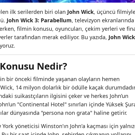
len ilk serilerden biri olan
John Wick
, üçüncü filmiyl
dü.
John Wick 3: Parabellum
, televizyon ekranlarında
rken, filmin konusu, oyuncuları, çekim yerleri ve fin
erler tarafından merak ediliyor. Bu yazıda,
John Wick
yoruz.
i Konusu Nedir?
nin bir önceki filminde yaşanan olayların hemen
 Wick, 14 milyon dolarlık bir ödülle kaçak durumdadır
daki suikastçıların ilgisini çeker ve herkes John’un
ohn’un "Continental Hotel" sınırları içinde Yüksek Şur
ılar dünyasında "persona non grata" haline getirir.
York yöneticisi Winston'ın John'a kaçması için yalnız
. Bu bir saat içinde John, şehirden çıkmanın yollarını