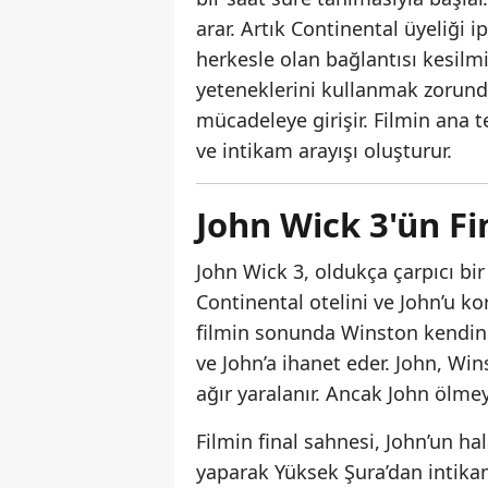
arar. Artık Continental üyeliği 
herkesle olan bağlantısı kesilm
yeteneklerini kullanmak zorunda
mücadeleye girişir. Filmin ana 
ve intikam arayışı oluşturur.
John Wick 3'ün F
John Wick 3, oldukça çarpıcı bir
Continental otelini ve John’u k
filmin sonunda Winston kendini
ve John’a ihanet eder. John, Wi
ağır yaralanır. Ancak John ölme
Filmin final sahnesi, John’un ha
yaparak Yüksek Şura’dan intikam