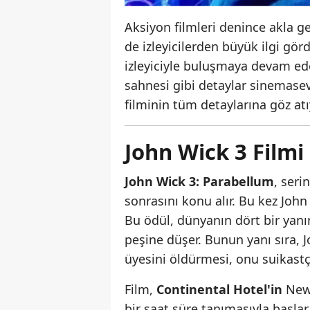
Aksiyon filmleri denince akla ge
de izleyicilerden büyük ilgi gör
izleyiciyle buluşmaya devam ede
sahnesi gibi detaylar sinemasev
filminin tüm detaylarına göz atı
John Wick 3 Film
John Wick 3: Parabellum
, seri
sonrasını konu alır. Bu kez John
Bu ödül, dünyanın dört bir yanın
peşine düşer. Bunun yanı sıra, J
üyesini öldürmesi, onu suikastç
Film,
Continental Hotel'in
New 
bir saat süre tanımasıyla başlar