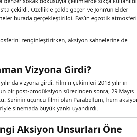
’a benzer sokak dokusuyla çekimlerde sıkça kullanıldı
s’ta çekildi. Özellikle çölde geçen ve John’un Elder
neler burada gerçekleştirildi. Fas’ın egzotik atmosferi
mosferini zenginleştirirken, aksiyon sahnelerine de
aman Vizyona Girdi?
 yılında vizyona girdi. Filmin çekimleri 2018 yılının
un bir post-prodüksiyon sürecinden sonra, 29 Mayıs
tu. Serinin üçüncü filmi olan Parabellum, hem aksiyo
eriyle sinemada büyük yankı uyandırdı.
angi Aksiyon Unsurları Öne