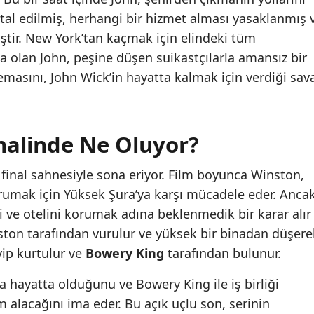
iptal edilmiş, herhangi bir hizmet alması yasaklanmış 
iştir. New York’tan kaçmak için elindeki tüm
 olan John, peşine düşen suikastçılarla amansız bir
temasını, John Wick’in hayatta kalmak için verdiği sav
inalinde Ne Oluyor?
 final sahnesiyle sona eriyor. Film boyunca Winston,
orumak için Yüksek Şura’ya karşı mücadele eder. Ancak
 ve otelini korumak adına beklenmedik bir karar alır
nston tarafından vurulur ve yüksek bir binadan düşere
yip kurtulur ve
Bowery King
tarafından bulunur.
la hayatta olduğunu ve Bowery King ile iş birliği
 alacağını ima eder. Bu açık uçlu son, serinin