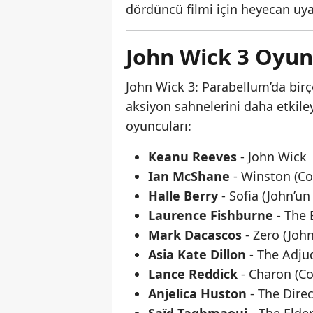
dördüncü filmi için heyecan uyan
John Wick 3 Oyun
John Wick 3: Parabellum’da birç
aksiyon sahnelerini daha etkileyi
oyuncuları:
Keanu Reeves
- John Wick
Ian McShane
- Winston (Con
Halle Berry
- Sofia (John’u
Laurence Fishburne
- The 
Mark Dacascos
- Zero (John
Asia Kate Dillon
- The Adjud
Lance Reddick
- Charon (Con
Anjelica Huston
- The Direc