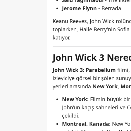
Saïd Taghmaoui
- The Elder
Jerome Flynn
- Berrada
Keanu Reeves, John Wick rolünd
toplarken, Halle Berry'nin Sofia
katıyor.
John Wick 3 Nered
John Wick 3: Parabellum
filmi,
izleyiciye görsel bir şölen sunuy
yerleri arasında
New York, Mon
New York:
Filmin büyük bir
John’un kaçış sahneleri ve 
çekildi.
Montreal, Kanada:
New Yor