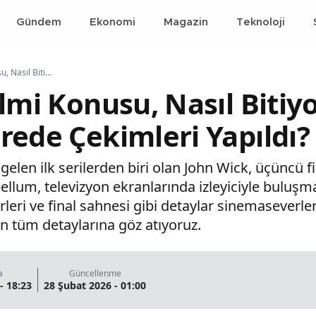
Gündem
Ekonomi
Magazin
Teknoloji
John Wick 3 Filmi Konusu, Nasıl Bitiyor, Finalinde Ne Oluyor, Nerede Çekimleri Yapıldı?
lmi Konusu, Nasıl Bitiyo
rede Çekimleri Yapıldı?
gelen ilk serilerden biri olan John Wick, üçüncü f
bellum, televizyon ekranlarında izleyiciyle bulu
leri ve final sahnesi gibi detaylar sinemaseverler
in tüm detaylarına göz atıyoruz.
a
Güncellenme
- 18:23
28 Şubat 2026 - 01:00