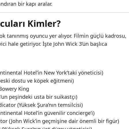
dıran bir kapı aralar.
cuları Kimler?
ok tanınmış oyuncu yer alıyor. Filmin güçlü kadrosu,
ci hale getiriyor. İşte John Wick 3’ün başlıca
tinental Hotel’in New York’taki yöneticisi)
n eski dostu ve köpek eğitmeni)
Bowery King
’un peşindeki usta bir suikastçı)
icator (Yüksek Şura’nın temsilcisi)
tinental Hotel’in güvenilir concierge’i)
tor (John Wick’in geçmişine dair önemli bir figür)