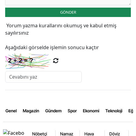
GÖNDER
Yorum yazma kurallarını
okumuş ve kabul etmiş
sayılırsınız
Aşağıdaki görselde işlemin sonucu kaçtır
Genel
Magazin
Gündem
Spor
Ekonomi
Teknoloji
Eğl
Nöbetçi
Namaz
Hava
Döviz
A