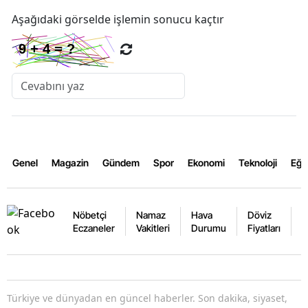
Aşağıdaki görselde işlemin sonucu kaçtır
Genel
Magazin
Gündem
Spor
Ekonomi
Teknoloji
Eğl
Nöbetçi
Namaz
Hava
Döviz
A
Eczaneler
Vakitleri
Durumu
Fiyatları
F
Türkiye ve dünyadan en güncel haberler. Son dakika, siyaset,