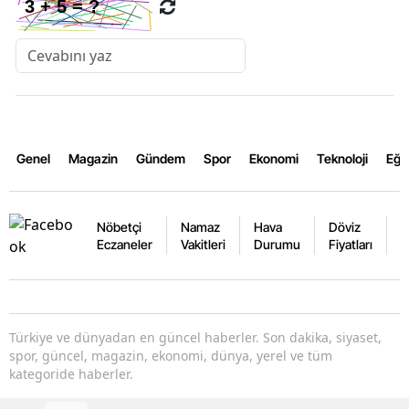
Genel
Magazin
Gündem
Spor
Ekonomi
Teknoloji
Eğl
Nöbetçi
Namaz
Hava
Döviz
A
Eczaneler
Vakitleri
Durumu
Fiyatları
F
Türkiye ve dünyadan en güncel haberler. Son dakika, siyaset,
spor, güncel, magazin, ekonomi, dünya, yerel ve tüm
kategoride haberler.