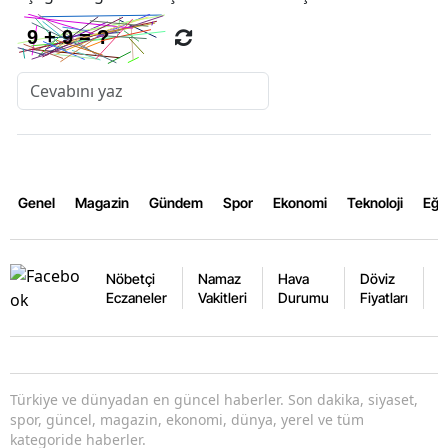
Genel
Magazin
Gündem
Spor
Ekonomi
Teknoloji
Eğl
Nöbetçi
Namaz
Hava
Döviz
A
Eczaneler
Vakitleri
Durumu
Fiyatları
F
Türkiye ve dünyadan en güncel haberler. Son dakika, siyaset,
spor, güncel, magazin, ekonomi, dünya, yerel ve tüm
kategoride haberler.