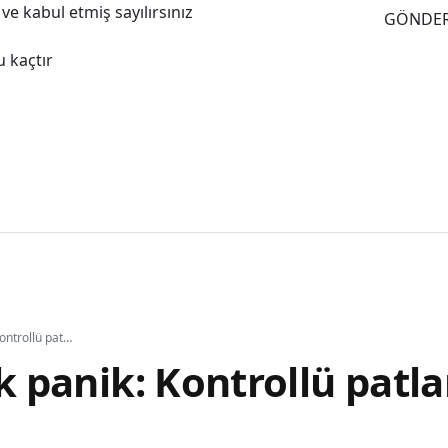
e kabul etmiş sayılırsınız
GÖNDE
 kaçtır
İsrail'de büyük panik: Kontrollü patlama paniğe yol açtı
ük panik: Kontrollü patl