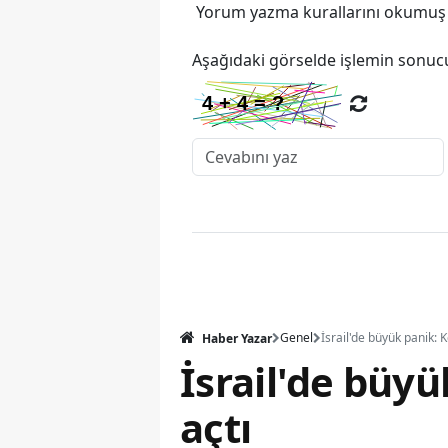
Yorum yazma kurallarını
okumuş v
Aşağıdaki görselde işlemin sonucu
Genel
Haber Yazar
İsrail'de büy
açtı