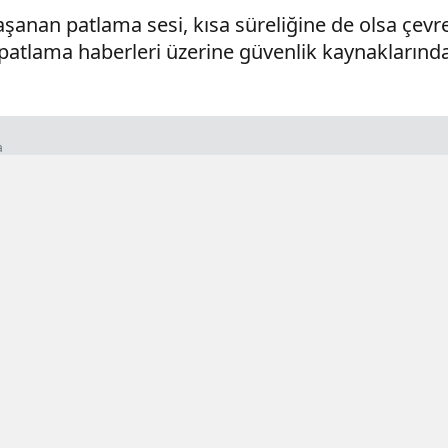
şanan patlama sesi, kısa süreliğine de olsa çevre
atlama haberleri üzerine güvenlik kaynaklarından
a
- 00:35