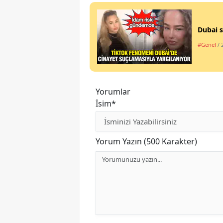
Dubai s
#Genel
/ 
Yorumlar
İsim*
Yorum Yazın (500 Karakter)