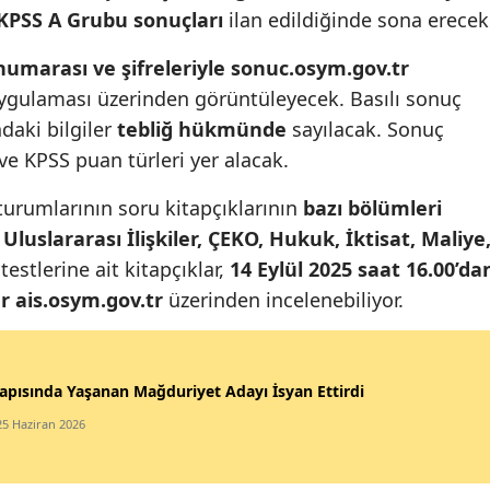
KPSS A Grubu sonuçları
ilan edildiğinde sona erecek
 numarası ve şifreleriyle
sonuc.osym.gov.tr
gulaması üzerinden görüntüleyecek. Basılı sonuç
daki bilgiler
tebliğ hükmünde
sayılacak. Sonuç
ve KPSS puan türleri yer alacak.
urumlarının soru kitapçıklarının
bazı bölümleri
luslararası İlişkiler, ÇEKO, Hukuk, İktisat, Maliye
testlerine ait kitapçıklar,
14 Eylül 2025 saat 16.00’da
ar
ais.osym.gov.tr
üzerinden incelenebiliyor.
apısında Yaşanan Mağduriyet Adayı İsyan Ettirdi
25 Haziran 2026