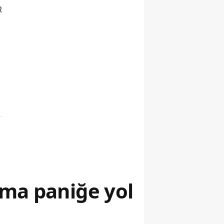
R
ama paniğe yol