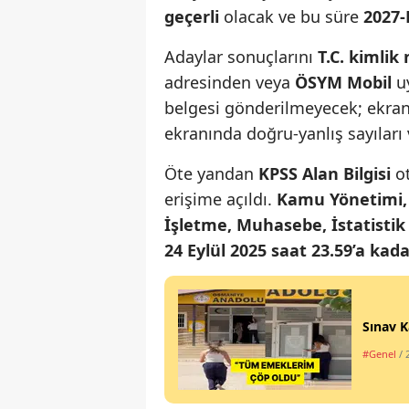
geçerli
olacak ve bu süre
2027-
Adaylar sonuçlarını
T.C. kimlik
adresinden veya
ÖSYM Mobil
uy
belgesi gönderilmeyecek; ekran
ekranında doğru-yanlış sayıları 
Öte yandan
KPSS Alan Bilgisi
ot
erişime açıldı.
Kamu Yönetimi, U
İşletme, Muhasebe, İstatistik
24 Eylül 2025 saat 23.59’a kad
Sınav K
#Genel
/ 