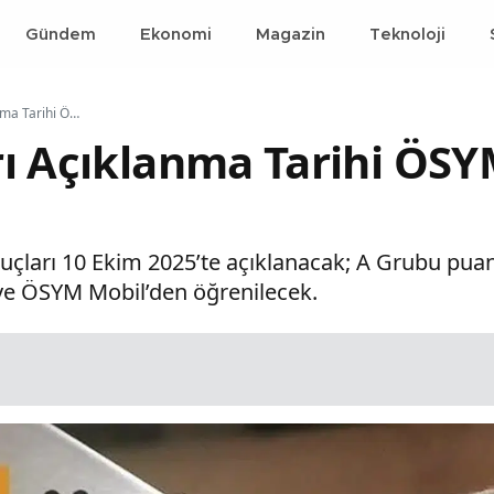
Gündem
Ekonomi
Magazin
Teknoloji
KPSS Sonuçları Açıklanma Tarihi ÖSYM Tarafından Duyuruldu!
ı Açıklanma Tarihi ÖSY
ları 10 Ekim 2025’te açıklanacak; A Grubu puanlar
ve ÖSYM Mobil’den öğrenilecek.