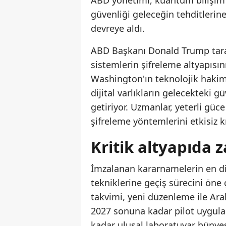
güvenliği geleceğin tehditlerin
devreye aldı.
ABD Başkanı Donald Trump taraf
sistemlerin şifreleme altyapısın
Washington'ın teknolojik hakim
dijital varlıkların gelecekteki g
getiriyor. Uzmanlar, yeterli güc
şifreleme yöntemlerini etkisiz kı
Kritik altyapıda 
İmzalanan kararnamelerin en d
tekniklerine geçiş sürecini öne
takvimi, yeni düzenleme ile Aral
2027 sonuna kadar pilot uygula
kadar ulusal laboratuvar bünyes