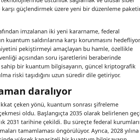
e karşı güçlendirmek üzere yeni bir düzenleme paketi
ından imzalanan iki yeni kararname, federal
ın kuantum saldırılarına karşı korunmasını hedefliyor
iyetini pekiştirmeyi amaçlayan bu hamle, özellikle
üvenliği açısından soru işaretlerini beraberinde
e sahip bir kuantum bilgisayarın, güncel kriptografik
lma riski taşıdığını uzun süredir dile getiriyor.
zaman daralıyor
ikkat çeken yönü, kuantum sonrası şifreleme
 çekmesi oldu. Başlangıçta 2035 olarak belirlenen geç
ık 2031 tarihine çekildi. Bu süreçte federal kurumlar
maları tamamlaması öngörülüyor. Ayrıca, 2028 yılına
inde yüksek kapasiteli bir kuantum bilgisayarın