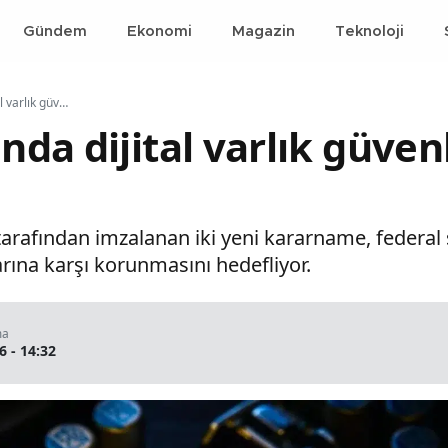
Gündem
Ekonomi
Magazin
Teknoloji
Kuantum çağında dijital varlık güvenliği için kritik adım
a dijital varlık güvenli
afından imzalanan iki yeni kararname, federal 
arına karşı korunmasını hedefliyor.
ma
6 - 14:32