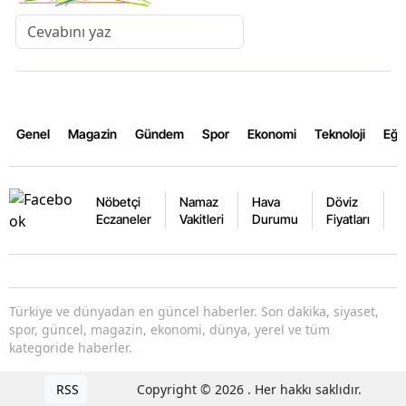
Genel
Magazin
Gündem
Spor
Ekonomi
Teknoloji
Eğl
Nöbetçi
Namaz
Hava
Döviz
A
Eczaneler
Vakitleri
Durumu
Fiyatları
F
Türkiye ve dünyadan en güncel haberler. Son dakika, siyaset,
spor, güncel, magazin, ekonomi, dünya, yerel ve tüm
kategoride haberler.
RSS
Copyright © 2026 . Her hakkı saklıdır.