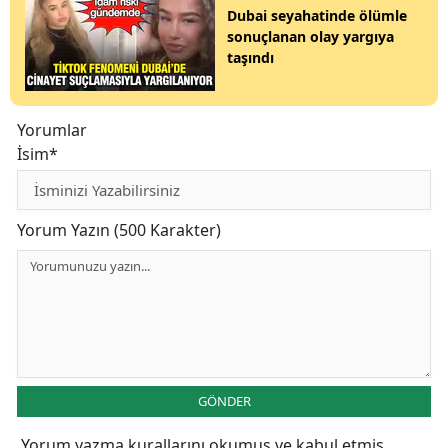
Dubai seyahatinde ölümle
sonuçlanan olay yargıya
taşındı
Yorumlar
İsim*
Yorum Yazın (500 Karakter)
GÖNDER
Yorum yazma kurallarını
okumuş ve kabul etmiş