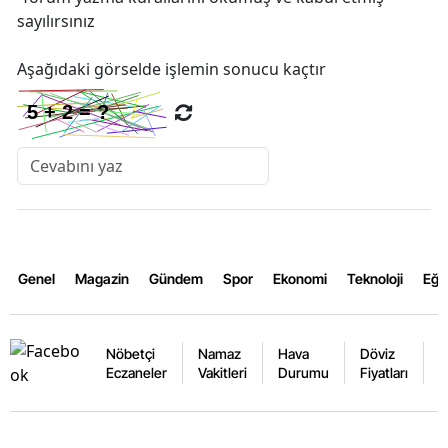
sayılırsınız
Aşağıdaki görselde işlemin sonucu kaçtır
Genel
Magazin
Gündem
Spor
Ekonomi
Teknoloji
Eğl
Nöbetçi
Namaz
Hava
Döviz
A
Eczaneler
Vakitleri
Durumu
Fiyatları
F