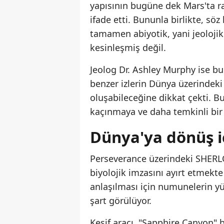
yapısının bugüne dek Mars'ta r
ifade etti. Bununla birlikte, sö
tamamen abiyotik, yani jeoloji
kesinleşmiş değil.
Jeolog Dr. Ashley Murphy ise b
benzer izlerin Dünya üzerindeki
oluşabileceğine dikkat çekti. B
kaçınmaya ve daha temkinli bir
Dünya'ya dönüş i
Perseverance üzerindeki SHERLO
biyolojik imzasını ayırt etmekte
anlaşılması için numunelerin y
şart görülüyor.
Keşif aracı, "Sapphire Canyon" 