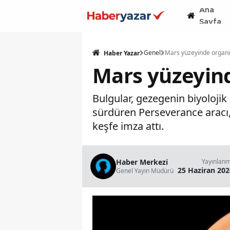
Ana
Sayfa
Genel
Haber Yazar
Mars yüzeyind
Bulgular, gezegenin biyolojik
sürdüren Perseverance aracı, 
keşfe imza attı.
Haber Merkezi
Yayınlan
25 Haziran 202
Genel Yayın Müdürü