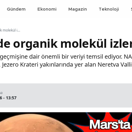
Gündem
Ekonomi
Magazin
Teknoloji
Mars yüzeyinde organik molekül izlerine rastlandı
e organik molekül izler
 geçmişine dair önemli bir veriyi temsil ediyor. N
Jezero Krateri yakınlarında yer alan Neretva Valli
ma
6 - 13:57