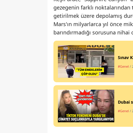
gezegenin farklı noktalarından 
getirilmek üzere depolamış du
Mars'ın milyarlarca yıl önce mi
barındırmadığı sorusuna nihai c
Sınav K
#Genel
/ 
Dubai s
#Genel
/ 