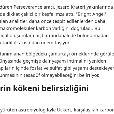
düren Perseverance aracı, Jezero Krateri yakınlarında
de dikkat çekici bir keşfe imza attı. "Bright Angel"
ılan analizler, daha önce tespit edilenlerden daha
 makromoleküler karbon varlığını doğruladı. Bu
doğal oluşumlara hiçbir müdahalede bulunulmadan
tutarlılığı açısından önem taşıyor.
ak tanımlanan bölgedeki çamurtaşı örneklerinde görül
 dünyasında geçmişe dair yaşam ihtimalini yeniden
pıların içinde fosfat ve sülfat gibi yaşamı destekleye
lunmasının tesadüf olmayabileceğini belirtiyor.
n kökeni belirsizliğini
yürüten astrobiyolog Kyle Uckert, karşılaşılan karbo