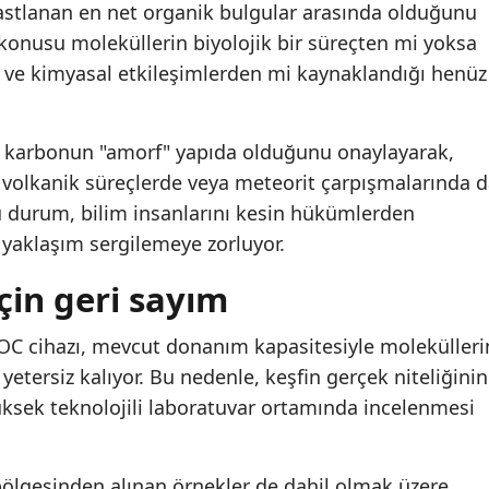
astlanan en net organik bulgular arasında olduğunu
z konusu moleküllerin biyolojik bir süreçten mi yoksa
k ve kimyasal etkileşimlerden mi kaynaklandığı henüz
u karbonun "amorf" yapıda olduğunu onaylayarak,
 volkanik süreçlerde veya meteorit çarpışmalarında 
u durum, bilim insanlarını kesin hükümlerden
 yaklaşım sergilemeye zorluyor.
çin geri sayım
C cihazı, mevcut donanım kapasitesiyle molekülleri
 yetersiz kalıyor. Bu nedenle, keşfin gerçek niteliğinin
üksek teknolojili laboratuvar ortamında incelenmesi
bölgesinden alınan örnekler de dahil olmak üzere,