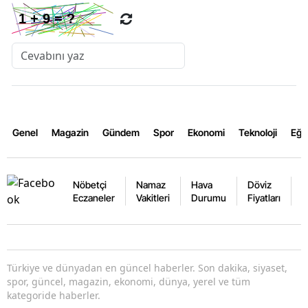
Genel
Magazin
Gündem
Spor
Ekonomi
Teknoloji
Eğl
Nöbetçi
Namaz
Hava
Döviz
A
Eczaneler
Vakitleri
Durumu
Fiyatları
F
Türkiye ve dünyadan en güncel haberler. Son dakika, siyaset,
spor, güncel, magazin, ekonomi, dünya, yerel ve tüm
kategoride haberler.